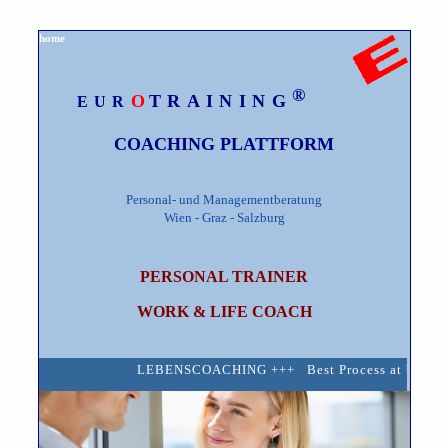
home
®
O
TRAINING
EUR
COACHING PLATTFORM
Personal- und Managementberatung
Wien - Graz - Salzburg
PERSONAL
TRAINER
WORK & LIFE COACH
LEBENSCOACHING +++ Best Process at best Value