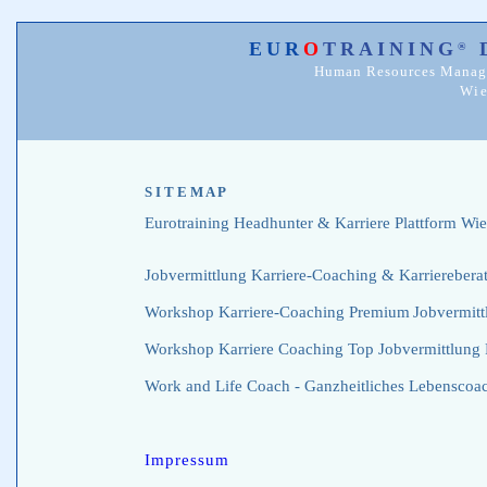
EUR
O
TRAINING
D
®
Human Resources Manag
Wie
S I T E M A P
Eurotraining Headhunter & Karriere Plattform Wie
Jobvermittlung Karriere-Coaching & Karrierebera
Workshop Karriere-Coaching Premium
Jobvermitt
Wo
rkshop K
arriere Coaching Top Jobvermittlung 
Work and Life Coach - Ganzheitliches Lebenscoa
Impressum