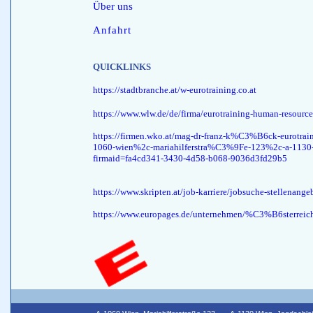
Über uns
Anfahrt
QUICKLINKS
https://stadtbranche.at/w-eurotraining.co.at
https://www.wlw.de/de/firma/eurotraining-human-resou
https://firmen.wko.at/mag-dr-franz-k%C3%B6ck-eurotr
1060-wien%2c-mariahilferstra%C3%9Fe-123%2c-a-1130
firmaid=fa4cd341-3430-4d58-b068-9036d3fd29b5
https://www.skripten.at/job-karriere/jobsuche-stellenang
https://www.europages.de/unternehmen/%C3%B6sterreich