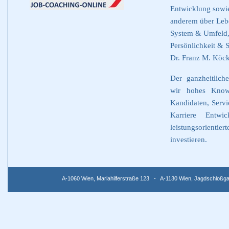
Entwicklung sowi
anderem über Lebe
System & Umfeld,
Persönlichkeit & 
Dr. Franz M. Köc
Der ganzheitlich
wir hohes Know
Kandidaten, Servi
Karriere Entw
leistungsorienti
investieren.
A-1060 Wien, Mariahilferstraße 123 - A-1130 Wien, Jagdschloßg