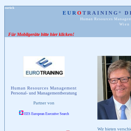
zurück
EUR
O
TRAINING
D
®
Human Resources Managem
Wien 
Für Mobilgeräte bitte hier klicken!
Human Resources Management
Personal- und Managementberatung
Partner von
EES European Executive Search
Wir bieten versch